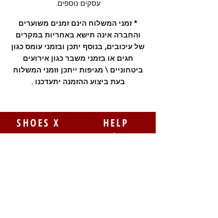
עסקים נוספים.
* זמני המשלוח הינם זמנים משוערים
והחברה אינה תישא באחריות במקרים
של עיכובים, בנוסף יתכן ובזמני עומס כגון
חגים או בזמני משבר כגון אירועים
ביטחוניים \ מגיפות ייתכן וזמני המשלוח
בעת ביצוע ההזמנה יתעדכנו .
SHOES X
HELP
החלפות
צור קשר
משלוחים
תקנון
דרכי תשלום
אודות
הצהרת נגישות
FOLLOW US
MY STYLE
עגלת הקניות שלי
Instagram