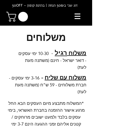
זוג שני ב50₪ הנחה | בהזנת קופון - 50OFF
משלוחים
רגיל
משלוח
-
10-30 ימי עסקים
- דואר ישראל -
חינם (משתנה מעת
לעת)
משלוח עם
שליח
-
16 ימי עסקים -
3-
חברת משלוחים - 59 ש"ח (משתנה מעת
לעת)
נעלי נייק
*המשלוח מתבצע מיום העסקים הבא החל
מרגע אישור ההזמנה בחברת האשראי, בימי
עסקים בלבד ולמעט ישובים מרוחקים /
קטנים אליהם זמני ההגעה הינם 3-7 ימי