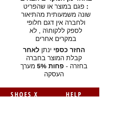
:
פגם במוצר או שהפריט
שונה משמעותית מהתיאור
ולחברה אין דגם חלופי
לספק ללקוח\ה , לא
במקרים אחרים
החזר כספי
ינתן
לאחר
קבלת המוצר בחברה
בחזרה -
פחות 5%
מערך
העסקה
SHOES X
HELP
החלפות
צור קשר
משלוחים
תקנון
דרכי תשלום
אודות
הצהרת נגישות