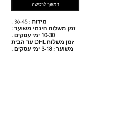
המשך לרכישה
מידות :
36-45 .
זמן משלוח חינמי משוער :
10-30 ימי עסקים .
זמן משלוח DHL עד הבית
משוער : 3-18 ימי עסקים .
נמכרו
57
SHOES X
HELP
החלפות
צור קשר
משלוחים
תקנון
דרכי תשלום
אודות