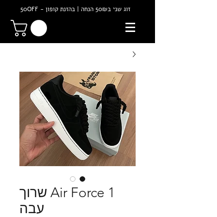
זוג שני ב50₪ הנחה | בהזנת קופון - 50OFF
Air Force 1 שרוך
עבה