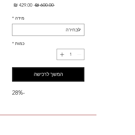
מחיר
מחיר
 ‏600.00 ‏₪ 
רגיל
מבצע
מידה
*
כמות
*
המשך לרכישה
-28%
SHOES X
HELP
החלפות
צור קשר