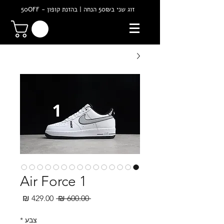
זוג שני ב50₪ הנחה | בהזנת קופון - 50OFF
Air Force 1
מחיר
מחיר
 ‏600.00 ‏₪ 
רגיל
מבצע
צבע
*