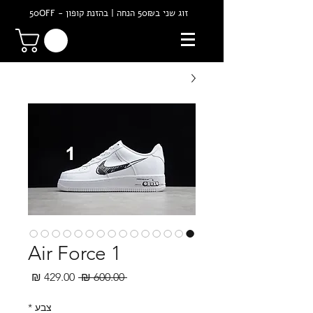
זוג שני ב50₪ הנחה | בהזנת קופון - 50OFF
Air Force 1
מחיר
מחיר
 ‏600.00 ‏₪ 
רגיל
מבצע
צבע
*