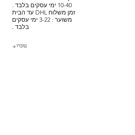
10-40 ימי עסקים בלבד .
זמן משלוח DHL עד הבית
משוער : 3-22 ימי עסקים
בלבד .
נמכרו
44
SHOES X
HELP
החלפות
צור קשר
משלוחים
תקנון
דרכי תשלום
אודות
הצהרת נגישות
FOLLOW US
MY STYLE