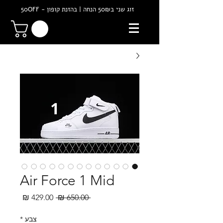
זוג שני ב50₪ הנחה | בהזנת קופון - 50OFF
Air Force 1 Mid
מחיר
מחיר
 ‏650.00 ‏₪ 
רגיל
מבצע
צבע
*