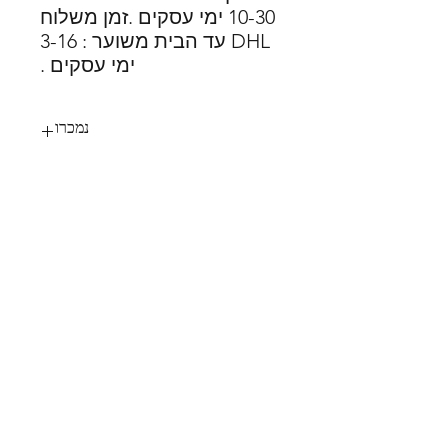
10-30 ימי עסקים .זמן משלוח
DHL עד הבית משוער : 3-16
ימי עסקים .
נמכרו
52
SHOES X
HELP
החלפות
צור קשר
משלוחים
תקנון
דרכי תשלום
אודות
הצהרת נגישות
FOLLOW US
MY STYLE
עגלת הקניות שלי
Instagram