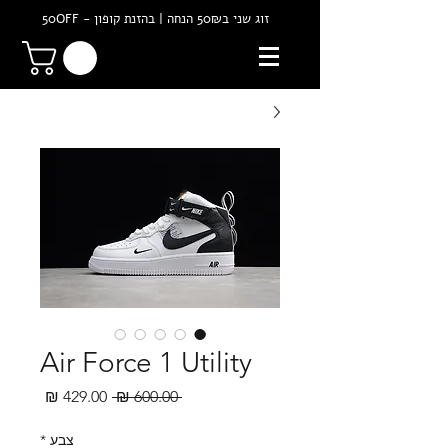
זוג שני ב50₪ הנחה | בהזנת קופון - 50OFF
Air Force 1 Utility
מחיר
מחיר
 ‏600.00 ‏₪ 
רגיל
מבצע
צבע
*