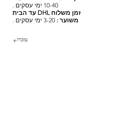
10-40 ימי עסקים .
זמן משלוח DHL עד הבית
משוער :
3-20 ימי עסקים .
נמכרו
72
SHOES X
HELP
החלפות
צור קשר
משלוחים
תקנון
דרכי תשלום
אודות
הצהרת נגישות
FOLLOW US
MY STYLE
עגלת הקניות שלי
Instagram