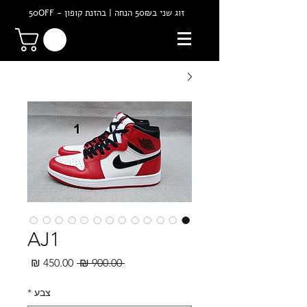
זוג שני ב50₪ הנחה | בהזנת קופון - 50OFF
AJ1
מחיר
מחיר
 ‏900.00 ‏₪ 
רגיל
מבצע
צבע
*