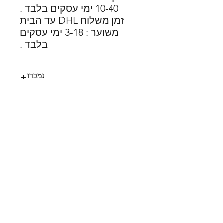
10-40 ימי עסקים בלבד .
זמן משלוח DHL עד הבית
משוער : 3-18 ימי עסקים
בלבד .
נמכרו
55
SHOES X
HELP
החלפות
צור קשר
משלוחים
תקנון
דרכי תשלום
אודות
הצהרת נגישות
FOLLOW US
MY STYLE