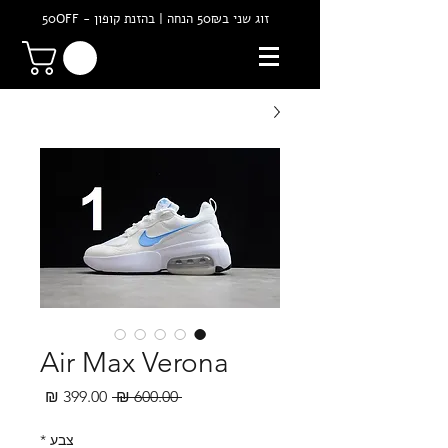
זוג שני ב50₪ הנחה | בהזנת קופון - 50OFF
Air Max Verona
מחיר
מחיר
 ‏600.00 ‏₪ 
רגיל
מבצע
צבע
*