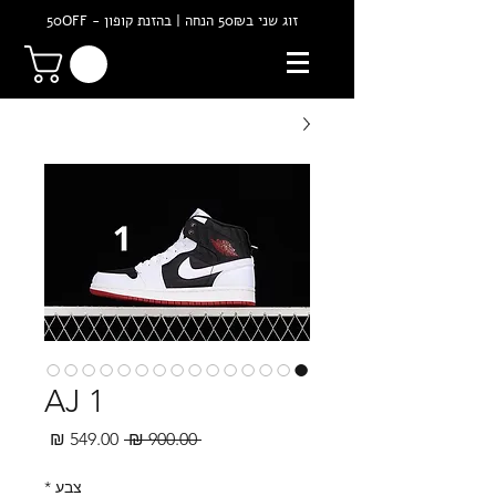
זוג שני ב50₪ הנחה | בהזנת קופון - 50OFF
AJ 1
מחיר
מחיר
 ‏900.00 ‏₪ 
רגיל
מבצע
צבע
*