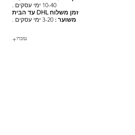
10-40 ימי עסקים .
זמן משלוח DHL עד הבית
משוער :
3-20 ימי עסקים .
נמכרו
97
SHOES X
HELP
החלפות
צור קשר
משלוחים
תקנון
דרכי תשלום
אודות
הצהרת נגישות
FOLLOW US
MY STYLE
עגלת הקניות שלי
Instagram