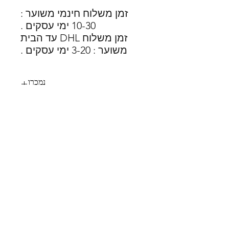
זמן משלוח חינמי משוער :
10-30 ימי עסקים .
זמן משלוח DHL עד הבית
משוער : 3-20 ימי עסקים .
נמכרו
33
SHOES X
HELP
החלפות
צור קשר
משלוחים
תקנון
דרכי תשלום
אודות
הצהרת נגישות
FOLLOW US
MY STYLE