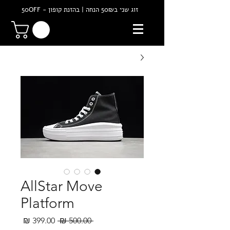
זוג שני ב50₪ הנחה | בהזנת קופון - 50OFF
AllStar Move
Platform
מחיר
מחיר
 ‏500.00 ‏₪ 
רגיל
מבצע