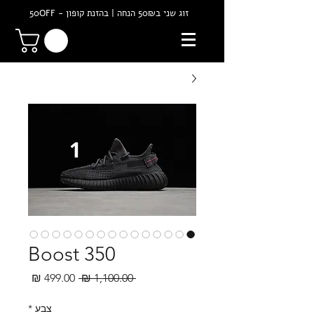
זוג שני ב50₪ הנחה | בהזנת קופון - 50OFF
Boost 350
מחיר
מחיר
 ‏1,100.00 ‏₪ 
רגיל
מבצע
צבע
*