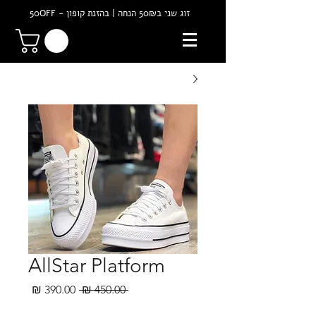
זוג שני ב50₪ הנחה | בהזנת קופון - 50OFF
AllStar Platform
מחיר
מחיר
 ‏450.00 ‏₪ 
רגיל
מבצע