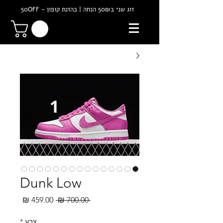
זוג שני ב50₪ הנחה | בהזנת קופון - 50OFF
Dunk Low
מחיר
מחיר
 ‏700.00 ‏₪ 
רגיל
מבצע
צבע
*