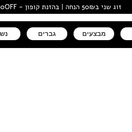
זוג שני ב50₪ הנחה | בהזנת קופון - 50OFF
מבצעים
גברים
נשי