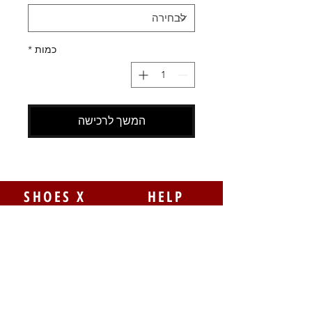
כמות
*
המשך לרכישה
SHOES X
HELP
החלפות
צור קשר
משלוחים
תקנון
דרכי תשלום
אודות
הצהרת נגישות
FOLLOW US
MY STYLE