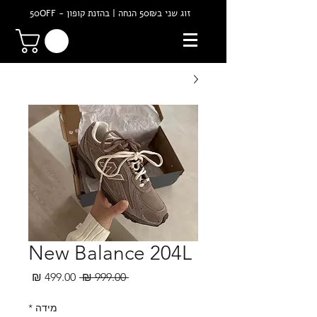
זוג שני ב50₪ הנחה | בהזנת קופון - 50OFF
New Balance 204L
מחיר
מחיר
 ‏999.00 ‏₪ 
רגיל
מבצע
מידה
*