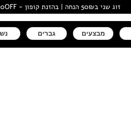
זוג שני ב50₪ הנחה | בהזנת קופון - 50OFF
מבצעים
גברים
נשי