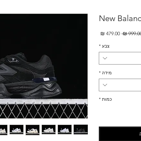
New Balanc
מחיר
מחיר
רגיל
מבצע
צבע
*
מידה
*
כמות
*