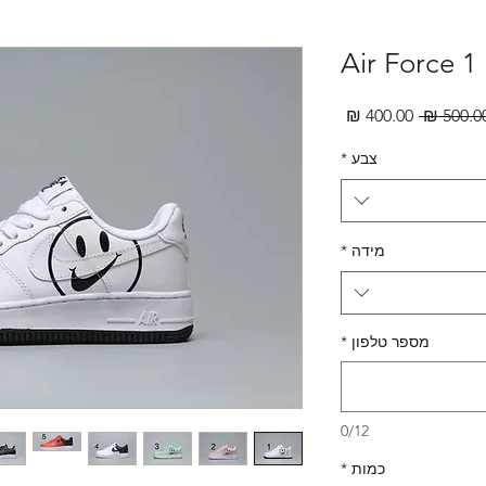
Air Force 1
מחיר
מחיר
רגיל
מבצע
צבע
*
מידה
*
מספר טלפון
*
0/12
כמות
*