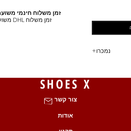
זמן משלוח חינמי משוער
זמן משלוח DHL משוער : 3-13 ימי עסקים בלבד .
נמכרו
27
S
SHOES X
צור קשר
אודות