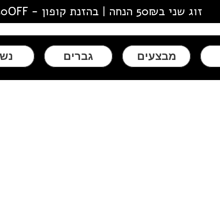
זוג שני ב50₪ הנחה | בהזנת קופון - 50OFF
מבצעים
גברים
נשי