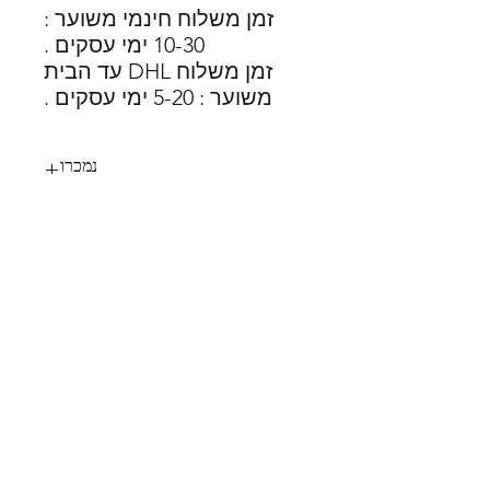
זמן משלוח חינמי משוער :
10-30 ימי עסקים .
זמן משלוח DHL עד הבית
משוער : 5-20 ימי עסקים .
נמכרו
147
SHOES X
HELP
החלפות
צור קשר
משלוחים
תקנון
דרכי תשלום
אודות
הצהרת נגישות
FOLLOW US
MY STYLE