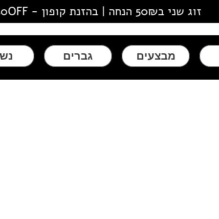
זוג שני ב50₪ הנחה | בהזנת קופון - 50OFF
מבצעים
גברים
נשי