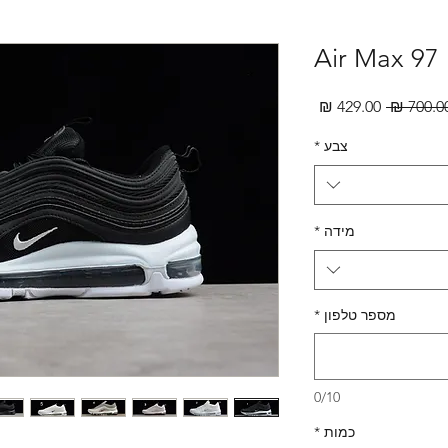
Air Max 97
מחיר
מחיר
רגיל
מבצע
צבע
*
מידה
*
מספר טלפון
*
0/10
כמות
*