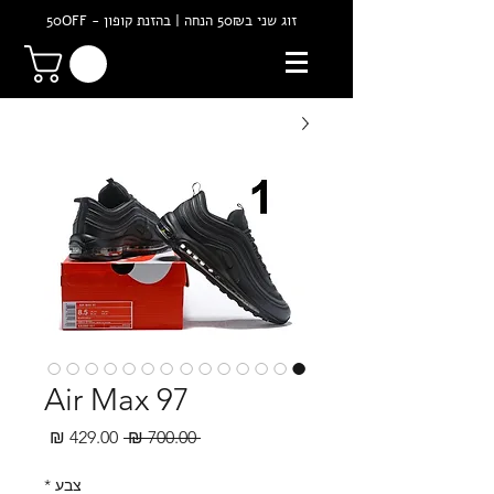
זוג שני ב50₪ הנחה | בהזנת קופון - 50OFF
Air Max 97
מחיר
מחיר
 ‏700.00 ‏₪ 
רגיל
מבצע
צבע
*