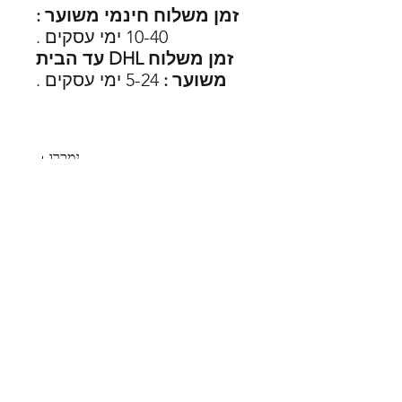
זמן משלוח חינמי משוער :
10-40 ימי עסקים .
זמן משלוח DHL עד הבית
משוער :
5-24 ימי עסקים .
נמכרו
77
SHOES X
HELP
החלפות
צור קשר
משלוחים
תקנון
דרכי תשלום
אודות
הצהרת נגישות