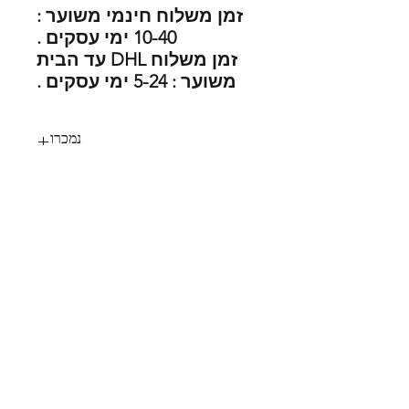
זמן משלוח חינמי משוער :
10-40 ימי עסקים .
זמן משלוח DHL עד הבית
משוער : 5-24 ימי עסקים .
נמכרו
95
SHOES X
HELP
החלפות
צור קשר
משלוחים
תקנון
דרכי תשלום
אודות
הצהרת נגישות
FOLLOW US
MY STYLE