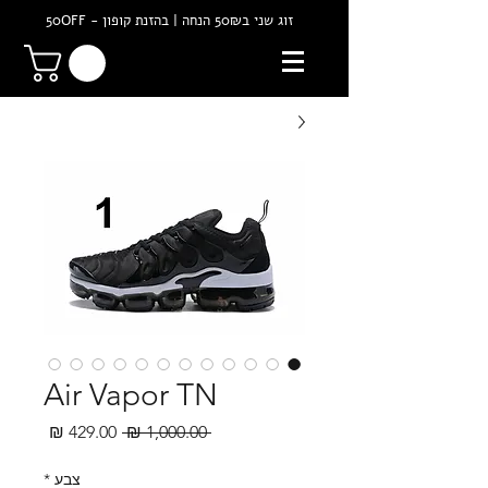
זוג שני ב50₪ הנחה | בהזנת קופון - 50OFF
Air Vapor TN
מחיר
מחיר
 ‏1,000.00 ‏₪ 
רגיל
מבצע
צבע
*