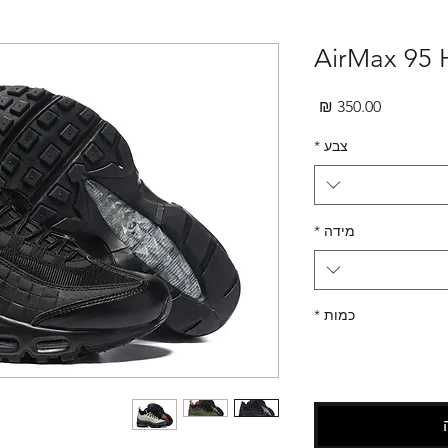
AirMax 95 
מחיר
צבע
*
מידה
*
כמות
*