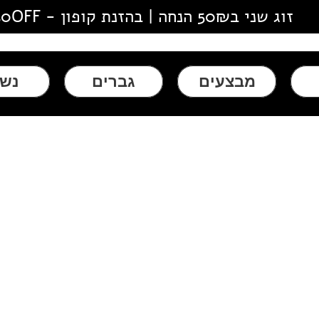
זוג שני ב50₪ הנחה | בהזנת קופון - 50OFF
מבצעים
גברים
נשי