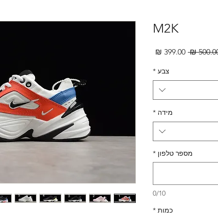
M2K
מחיר
מחיר
רגיל
מבצע
צבע
*
מידה
*
מספר טלפון
*
0/10
כמות
*