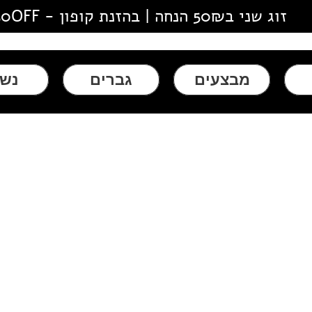
זוג שני ב50₪ הנחה | בהזנת קופון - 50OFF
מבצעים
גברים
נשי