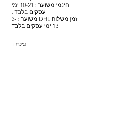
חינמי משוער : 10-21 ימי
עסקים בלבד .
זמן משלוח DHL משוער : 3-
13 ימי עסקים בלבד
נמכרו
41
SHOES X
HELP
החלפות
צור קשר
משלוחים
תקנון
דרכי תשלום
אודות
הצהרת נגישות
FOLLOW US
MY STYLE