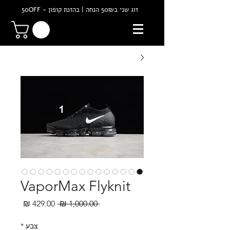
זוג שני ב50₪ הנחה | בהזנת קופון - 50OFF
VaporMax Flyknit
מחיר
מחיר
 ‏1,000.00 ‏₪ 
רגיל
מבצע
צבע
*