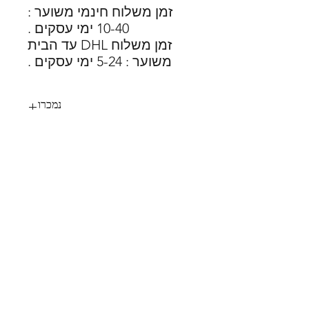
זמן משלוח חינמי משוער :
10-40 ימי עסקים .
זמן משלוח DHL עד הבית
משוער : 5-24 ימי עסקים .
נמכרו
152
SHOES X
HELP
החלפות
צור קשר
משלוחים
תקנון
דרכי תשלום
אודות
הצהרת נגישות
FOLLOW US
MY STYLE