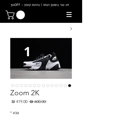
זוג שני ב50₪ הנחה | בהזנת קופון - 50OFF
Zoom 2K
מחיר
מחיר
 ‏600.00 ‏₪ 
רגיל
מבצע
צבע
*