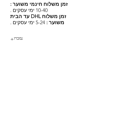
זמן משלוח חינמי משוער :
10-40 ימי עסקים .
זמן משלוח DHL עד הבית
משוער :
5-24 ימי עסקים .
נמכרו
83
SHOES X
HELP
החלפות
צור קשר
משלוחים
תקנון
דרכי תשלום
אודות
הצהרת נגישות
FOLLOW US
MY STYLE