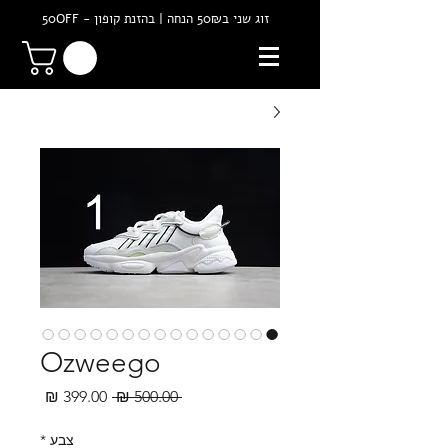
זוג שני ב50₪ הנחה | בהזנת קופון - 50OFF
Ozweego
מחיר
מחיר
 ‏500.00 ‏₪ 
רגיל
מבצע
צבע
*