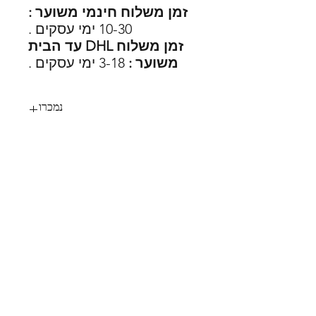
זמן משלוח חינמי משוער :
10-30 ימי עסקים .
זמן משלוח DHL עד הבית
משוער :
3-18 ימי עסקים .
נמכרו
57
SHOES X
HELP
החלפות
צור קשר
משלוחים
תקנון
דרכי תשלום
אודות
הצהרת נגישות
FOLLOW US
MY STYLE