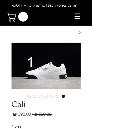
זוג שני ב50₪ הנחה | בהזנת קופון - 50OFF
Cali
מחיר
מחיר
 ‏500.00 ‏₪ 
רגיל
מבצע
צבע
*