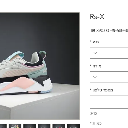
Rs-X
מחיר
מחיר
רגיל
מבצע
צבע
*
מידה
*
מספר טלפון
*
0/12
כמות
*