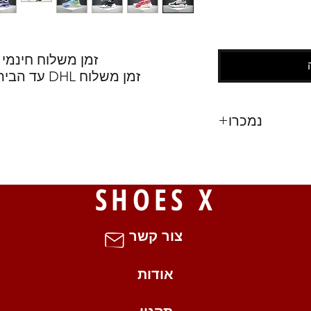
זמן משלוח חינמי משוער : -30
זמן משלוח DHL עד הבית משוער : 3-18 ימי עסקים .
נמכרו
17
S
SHOES X
צור קשר
אודות