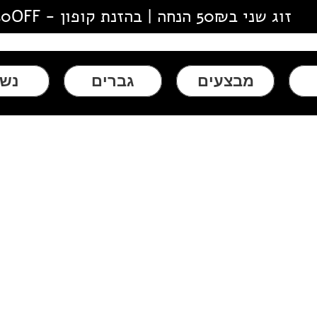
זוג שני ב50₪ הנחה | בהזנת קופון - 50OFF
מבצעים
גברים
נשי