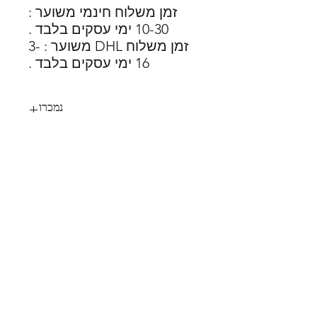
זמן משלוח חינמי משוער :
10-30 ימי עסקים בלבד .
זמן משלוח DHL משוער : 3-
16 ימי עסקים בלבד .
נמכרו
33
SHOES X
HELP
החלפות
צור קשר
משלוחים
תקנון
דרכי תשלום
אודות
הצהרת נגישות
FOLLOW US
MY STYLE