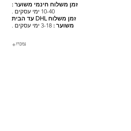
זמן משלוח חינמי משוער :
10-40 ימי עסקים .
זמן משלוח DHL עד הבית
משוער :
3-18 ימי עסקים .
נמכרו
2
SHOES X
HELP
החלפות
צור קשר
משלוחים
תקנון
דרכי תשלום
אודות
הצהרת נגישות
FOLLOW US
MY STYLE