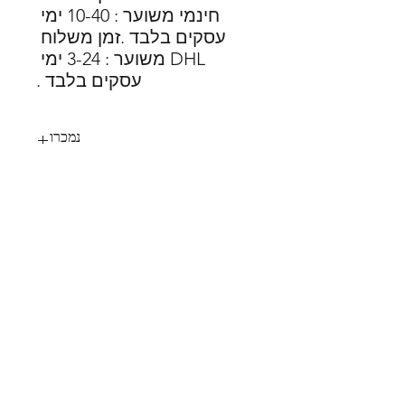
חינמי משוער : 10-40 ימי 
עסקים בלבד .זמן משלוח 
DHL משוער : 3-24 ימי 
עסקים בלבד .
נמכרו
51
SHOES X
HELP
החלפות
צור קשר
משלוחים
תקנון
דרכי תשלום
אודות
הצהרת נגישות
FOLLOW US
MY STYLE