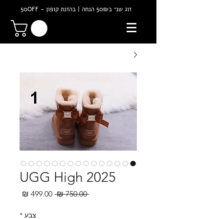
זוג שני ב50₪ הנחה | בהזנת קופון - 50OFF
UGG High 2025
מחיר
מחיר
 ‏750.00 ‏₪ 
רגיל
מבצע
צבע
*