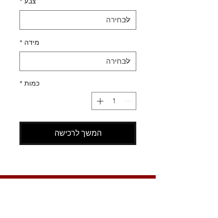
צבע
*
מידה
*
כמות
*
המשך לרכישה
SHOES X
HELP
החלפות
צור קשר
משלוחים
תקנון