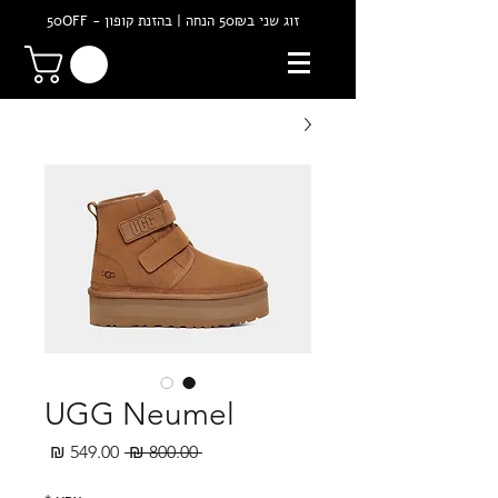
זוג שני ב50₪ הנחה | בהזנת קופון - 50OFF
UGG Neumel
מחיר
מחיר
 ‏800.00 ‏₪ 
רגיל
מבצע