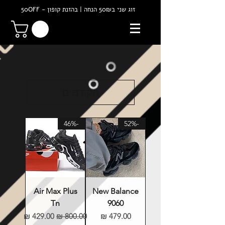
זוג שני ב50₪ הנחה | בהזנת קופון - 50OFF
הקודמים
-46%
-52%
Air Max Plus
New Balance
Tn
9060
מחיר
מחיר רגיל
מחיר מבצע